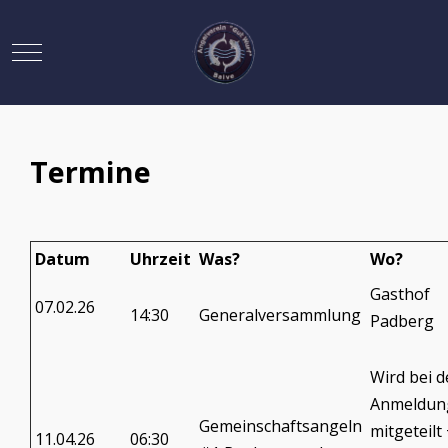
Mobile Menu Toggle
Termine
Datum
Uhrzeit
Was?
Wo?
Gasthof
07.02.26
14:30
Generalversammlung
Padberg
Wird bei d
Anmeldun
Gemeinschaftsangeln
mitgeteilt
11.04.26
06:30